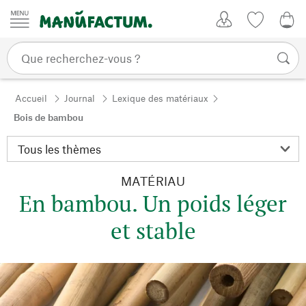
Passer au contenu
Mon compte
Liste de su
CHF
Accueil
Journal
Lexique des matériaux
Bois de bambou
MATÉRIAU
En bambou. Un poids léger
et stable