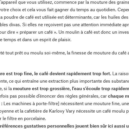
 l’appareil que vous utilisez, commence par la mouture des grain
votre choix et cela vous fait gagner du temps au quotidien. Cepen
la poudre de café est utilisée est déterminante, car les huiles des 
bles divas. Si elles ne reçoivent pas une attention immédiate apr
pour dire « préparer un café ». Un moulin à café est donc un invest
 temps et dans un esprit de plaisir.
heté tout prêt ou moulu soi-même, la finesse de mouture du café 
re est trop fine, le café devient rapidement trop fort.
La raiso
nte, ce qui entraîne une extraction plus importante des substa
, si la
mouture est trop grossière, l’eau s’écoule trop rapideme
utefois pas possible d’énoncer des règles générales, car
chaque mo
 :
Les machines à porte-filtre] nécessitent une mouture fine, une c
enne et la cafetière de Karlovy Vary nécessite un café moulu pl
le filtre en porcelaine.
préférences gustatives personnelles jouent bien sûr ici aussi 