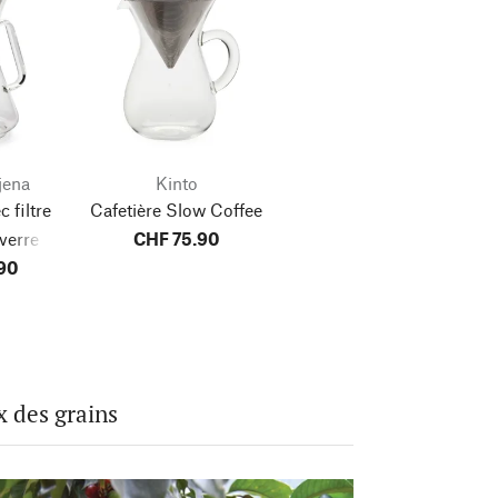
jena
Kinto
 filtre
Cafetière Slow Coffee
verre
CHF 75.90
até
90
x des grains