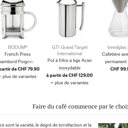
BODUM®
GTI Grand Target
trendglas 
International
French Press
Cafetière avec
Pot à filtre à tige Acier
ambord Poignée en
permanent 
inoxydable
partir de CHF 79.90
métal
borosilic
CHF 99.
à partir de CHF 129.00
+ plus de variantes
+ plus de variantes
Faire du café commence par le choi
ce sont la variété, le degré de torréfaction et la