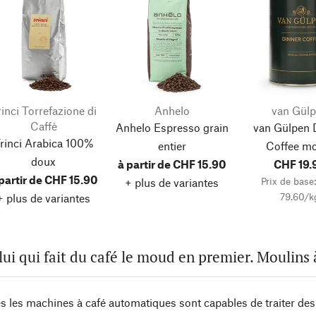
rinci Torrefazione di
Anhelo
van Gül
Caffè
Anhelo Espresso grain
van Gülpen 
rinci Arabica 100%
entier
Coffee m
doux
à partir de CHF 15.90
CHF 19.
partir de CHF 15.90
Prix de base
+ plus de variantes
79.60/k
+ plus de variantes
lui qui fait du café le moud en premier. Moulins
les machines à café automatiques sont capables de traiter des gr