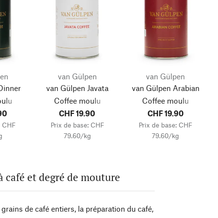
pen
van Gülpen
van Gülpen
Dinner
van Gülpen Javata
van Gülpen Arabian
oulu
Coffee moulu
Coffee moulu
90
CHF 19.90
CHF 19.90
: CHF
Prix de base: CHF
Prix de base: CHF
g
79.60/kg
79.60/kg
 à café et degré de mouture
ains de café entiers, la préparation du café,