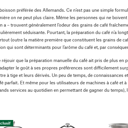
 boisson préférée des Allemands. Ce n’est pas une simple formule 
ière on ne peut plus claire. Même les personnes qui ne boivent pa
y en a – trouvent généralement l’odeur des grains de café fraîche
culièrement séduisante. Pourtant, la préparation du café n’a long
rtout (outre la matière première que constituent les grains de ca
ion qui sont déterminants pour l’arôme du café et, par conséquent
e réjouir que la préparation manuelle du café ait pris de plus en
’adapter le goût à ses propres préférences sont difficilement sur
iltre à tige et leurs dérivés. Un peu de temps, de connaissances et 
afé parfait. Et même pour les utilisateurs de machines à café et
ands services au quotidien en permettant de gagner du temps), l
clusif