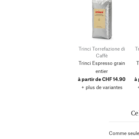
Trinci Torrefazione di
T
Caffè
Trinci Espresso grain
T
entier
à partir de CHF 14.90
à 
+ plus de variantes
Ce
Comme seules 