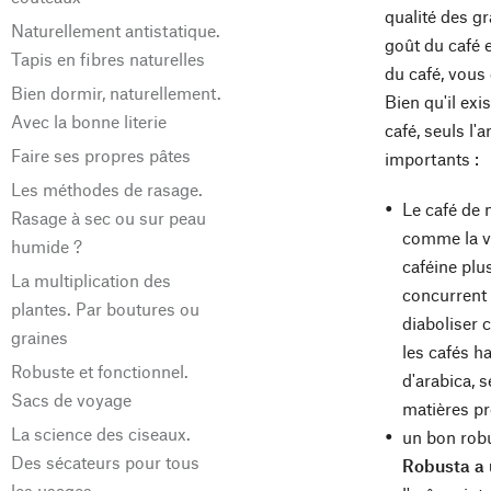
qualité des g
Naturellement antistatique.
goût du café 
Tapis en fibres naturelles
du café, vous
Bien dormir, naturellement.
Bien qu'il exi
Avec la bonne literie
café, seuls l
Faire ses propres pâtes
importants :
Les méthodes de rasage.
Le café de 
Rasage à sec ou sur peau
comme la va
humide ?
caféine plu
La multiplication des
concurrent d
plantes. Par boutures ou
diaboliser 
graines
les cafés 
Robuste et fonctionnel.
d'arabica, 
Sacs de voyage
matières pr
La science des ciseaux.
un bon robu
Des sécateurs pour tous
Robusta a 
les usages