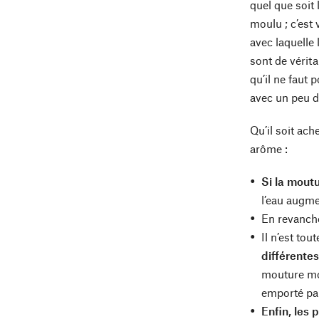
quel que soit
moulu ; c’est 
avec laquelle 
sont de vérita
qu’il ne faut 
avec un peu de
Qu’il soit ac
arôme :
Si la moutu
l’eau augme
En revanche
Il n’est to
différentes
mouture moy
emporté par 
Enfin, les 