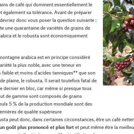
rains de café qui dominent essentiellement le
et également sa tolérance. Avant de préparer
 devriez donc vous poser la question suivante :
ste une quarantaine de variétés de grains de
'arabica et le robusta sont économiquement
montagne arabica est en principe considéré
riété la plus noble, avec une teneur en
s faible et moins d'acides tanniques** que son
e plaine, le robusta. Il serait toutefois fatal de
ce dernier en bloc, car même si presque tous
haut de gamme sont composés de grains
seuls 5 % de la production mondiale sont des
emières de qualité supérieure
sta peut donc, dans certaines circonstances, être un café nett
un goût plus prononcé et plus fort
et peut même être la meilleu