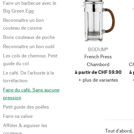
Faire un barbecue avec le
Big Green Egg
Reconnaître un bon
couteau de cuisine
Bons couteaux de poche
Reconnaître un bon outil
BODUM®
Les cols de chemise. Petit
French Press
guide du col
Chambord
Ch
à partir de CHF 59.90
à 
Le café. De l'arbuste à la
+ plus de variantes
torréfaction
Faire du café. Sans aucune
pression
Petit guide des poêles
Faire sa valise
Affûter & aiguiser les
Tout d'abord, 
couteaux