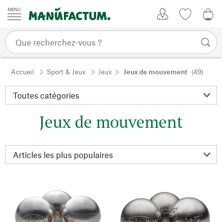
Passer au contenu
Mon compte
Liste de su
CHF
Accueil
Sport & Jeux
Jeux
Jeux de mouvement
(49)
Jeux de mouvement