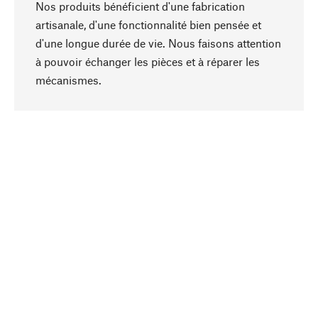
Nos produits bénéficient d'une fabrication
artisanale, d'une fonctionnalité bien pensée et
d'une longue durée de vie. Nous faisons attention
à pouvoir échanger les pièces et à réparer les
Haut de page
mécanismes.
Conscient
La durabilité est au cœur de notre sélection de
produits. Nous misons sur des ingrédients
naturels et des matériaux qui peuvent être
entretenus, ainsi que sur une production
respectueuse des ressources et socialement
responsable.