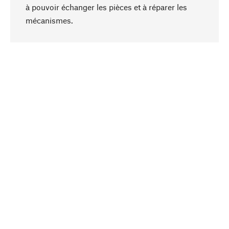
à pouvoir échanger les pièces et à réparer les
Haut de page
mécanismes.
Conscient
La durabilité est au cœur de notre sélection de
produits. Nous misons sur des ingrédients
naturels et des matériaux qui peuvent être
entretenus, ainsi que sur une production
respectueuse des ressources et socialement
responsable.
Choisi