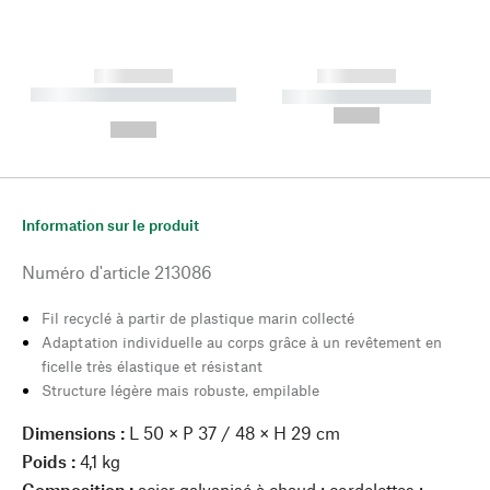
------------
------------
----------- ----------- --------
----------- -----------
---
--,-- €
--,-- €
Information sur le produit
Numéro d'article
213086
Fil recyclé à partir de plastique marin collecté
Adaptation individuelle au corps grâce à un revêtement en
ficelle très élastique et résistant
Structure légère mais robuste, empilable
Dimensions :
L 50 × P 37 / 48 × H 29 cm
Poids :
4,1 kg
Composition :
acier galvanisé à chaud ; cordelettes :