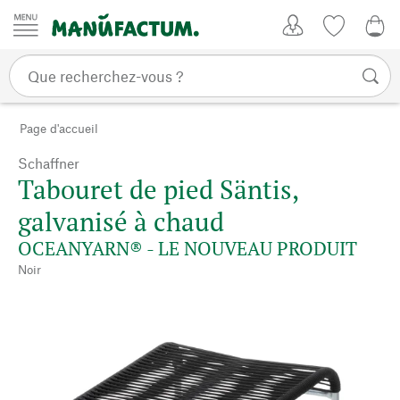
Passer au contenu
Mon compte
Liste de su
CHF
Page d'accueil
Schaffner
Tabouret de pied Säntis,
galvanisé à chaud
OCEANYARN® - LE NOUVEAU PRODUIT
Noir