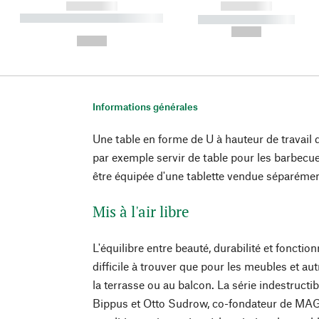
------------
------------
----------- ----------- ----------
----------- -----------
-
--,-- €
--,-- €
Informations générales
Une table en forme de U à hauteur de travail
par exemple servir de table pour les barbecues
être équipée d'une tablette vendue séparémen
Mis à l'air libre
L'équilibre entre beauté, durabilité et fonction
difficile à trouver que pour les meubles et aut
la terrasse ou au balcon. La série indestruc
Bippus et Otto Sudrow, co-fondateur de MA