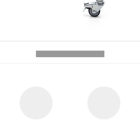
---------- --------------