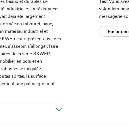
les beaux et durables se
Test Vous avez
ité industrielle. La résistance
volontiers pos
ait déjà été largement
messagerie so
nsformée en tabouret, banc,
un matériau industriel et
Poser une
e SKWER est représentative des
r, s'asseoir, s'allonger, faire
ulaires de la série SKWER
mobilier en bois et en
r robustesse inégalée.
outes sortes, la surface
issement une patine gris mat