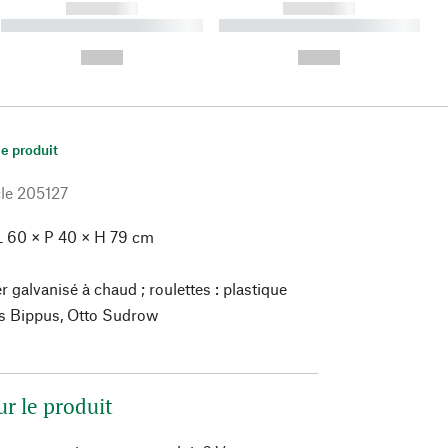
------------
------------
----------- ----------- ----------
----------- ----------- ----------
- -----------
-
--,-- €
--,-- €
le produit
le
205127
 60 × P 40 × H 79 cm
er galvanisé à chaud ; roulettes : plastique
s Bippus, Otto Sudrow
ur le produit