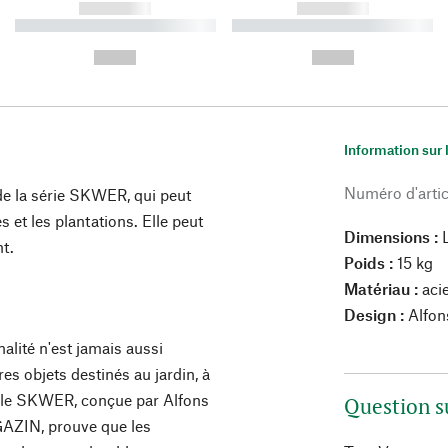
------------
------------
----------- ----------- ----------
----------- ----------- ----------
-
-
--,-- €
--,-- €
Information sur 
Numéro d'artic
 de la série SKWER, qui peut
 et les plantations. Elle peut
Dimensions :
L
t.
Poids :
15 kg
Matériau :
aci
Design :
Alfon
nalité n'est jamais aussi
res objets destinés au jardin, à
tible SKWER, conçue par Alfons
Question s
GAZIN, prouve que les