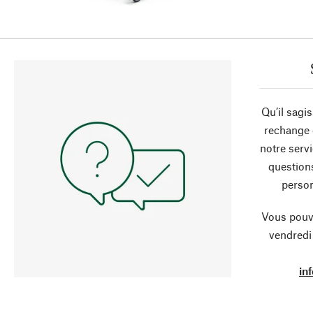
Qu’il sagi
rechange 
notre servi
question
person
Vous pouve
vendredi
in