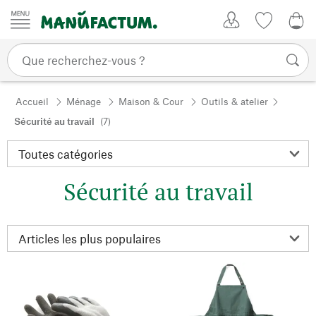
Passer au contenu
Mon compte
Liste de su
CHF
Accueil
Ménage
Maison & Cour
Outils & atelier
Sécurité au travail
(7)
Sécurité au travail