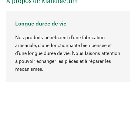
A propos de Manufactum
Longue durée de vie
Nos produits bénéficient d'une fabrication
artisanale, d'une fonctionnalité bien pensée et
d'une longue durée de vie. Nous faisons attention
à pouvoir échanger les pièces et à réparer les
Haut de page
mécanismes.
Conscient
La durabilité est au cœur de notre sélection de
produits. Nous misons sur des ingrédients
naturels et des matériaux qui peuvent être