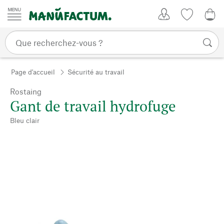
Passer au contenu
Mon compte
Liste de su
CHF
Page d'accueil
Sécurité au travail
Rostaing
Gant de travail hydrofuge
Bleu clair