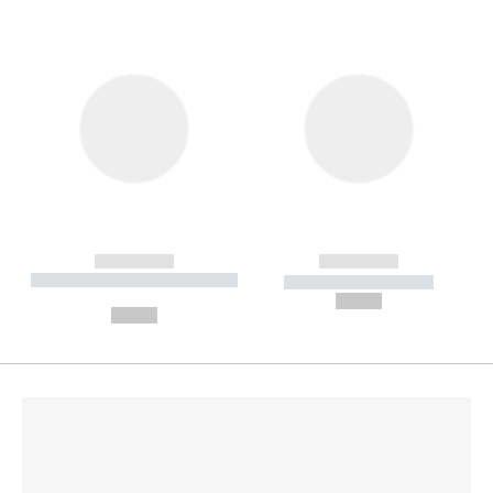
------------
------------
----------- ----------- --------
----------- -----------
---
--,-- €
--,-- €