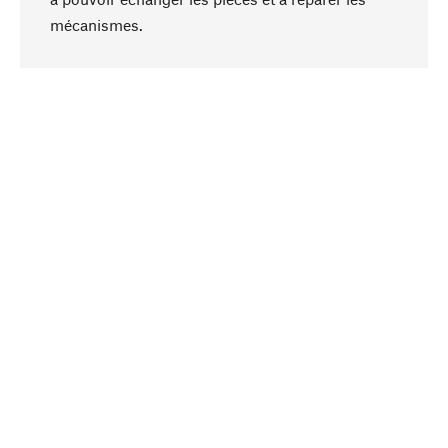
Haut de page
mécanismes.
Conscient
La durabilité est au cœur de notre sélection de
produits. Nous misons sur des ingrédients
naturels et des matériaux qui peuvent être
entretenus, ainsi que sur une production
respectueuse des ressources et socialement
responsable.
Choisi