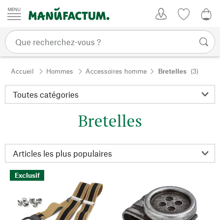
Passer au contenu
Mon compte
Liste de su
CHF
Accueil
Hommes
Accessoires homme
Bretelles
(3)
Bretelles
Exclusif