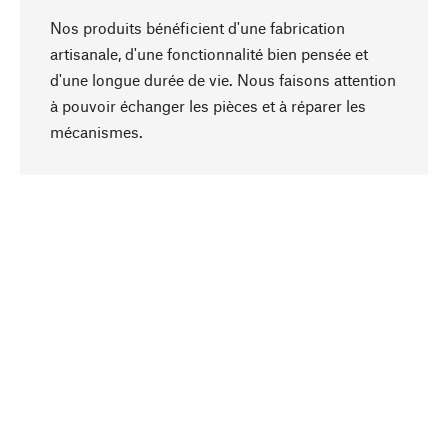
Nos produits bénéficient d'une fabrication
artisanale, d'une fonctionnalité bien pensée et
d'une longue durée de vie. Nous faisons attention
à pouvoir échanger les pièces et à réparer les
Haut de page
mécanismes.
Conscient
La durabilité est au cœur de notre sélection de
produits. Nous misons sur des ingrédients
naturels et des matériaux qui peuvent être
entretenus, ainsi que sur une production
respectueuse des ressources et socialement
responsable.