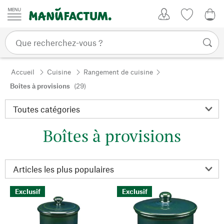
Passer au contenu
Mon compte
Liste de su
CHF
Accueil
Cuisine
Rangement de cuisine
Boîtes à provisions
(29)
Boîtes à provisions
Exclusif
Exclusif