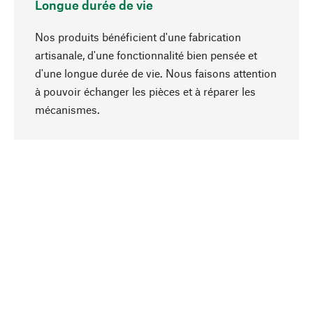
Longue durée de vie
Nos produits bénéficient d'une fabrication
artisanale, d'une fonctionnalité bien pensée et
d'une longue durée de vie. Nous faisons attention
à pouvoir échanger les pièces et à réparer les
Haut de page
mécanismes.
Conscient
La durabilité est au cœur de notre sélection de
produits. Nous misons sur des ingrédients
naturels et des matériaux qui peuvent être
entretenus, ainsi que sur une production
respectueuse des ressources et socialement
responsable.