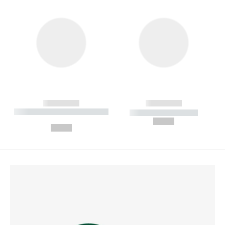
------------
------------
----------- ----------- --------
----------- -----------
---
--,-- €
--,-- €