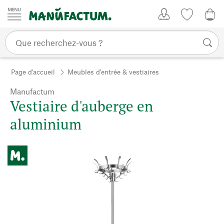
Passer au contenu
Mon compte
Liste de su
CHF
Page d'accueil
Meubles d'entrée & vestiaires
Manufactum
Vestiaire d'auberge en
aluminium