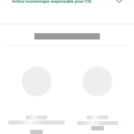
Acteur économique responsable pour l'UE
---------- --------------
------------
------------
----------- ----------- --------
----------- -----------
---
--,-- €
--,-- €