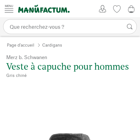
Passer au contenu
Mon compte
Liste de su
CHF
Page d'accueil
Cardigans
Merz b. Schwanen
Veste à capuche pour hommes
Gris chiné