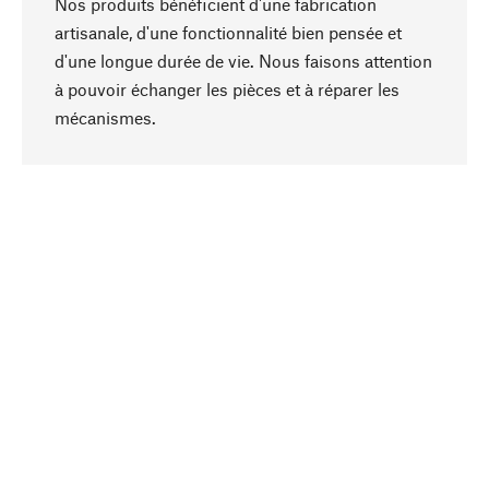
Nos produits bénéficient d'une fabrication
artisanale, d'une fonctionnalité bien pensée et
d'une longue durée de vie. Nous faisons attention
à pouvoir échanger les pièces et à réparer les
Haut de page
mécanismes.
Conscient
La durabilité est au cœur de notre sélection de
produits. Nous misons sur des ingrédients
naturels et des matériaux qui peuvent être
entretenus, ainsi que sur une production
respectueuse des ressources et socialement
responsable.