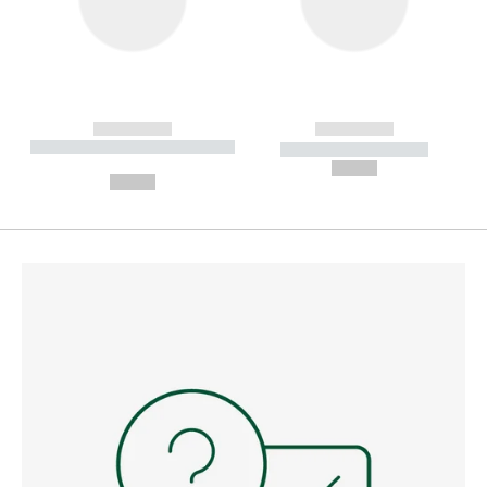
------------
------------
----------- ----------- --------
----------- -----------
---
--,-- €
--,-- €