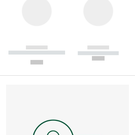
------------
------------
----------- ----------- --------
----------- -----------
---
--,-- €
--,-- €