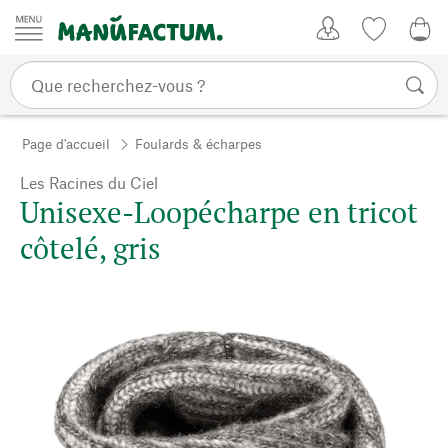
Passer au contenu
Mon compte
Liste de su
CHF
Page d'accueil
Foulards & écharpes
Les Racines du Ciel
Unisexe-Loopécharpe en tricot
côtelé, gris