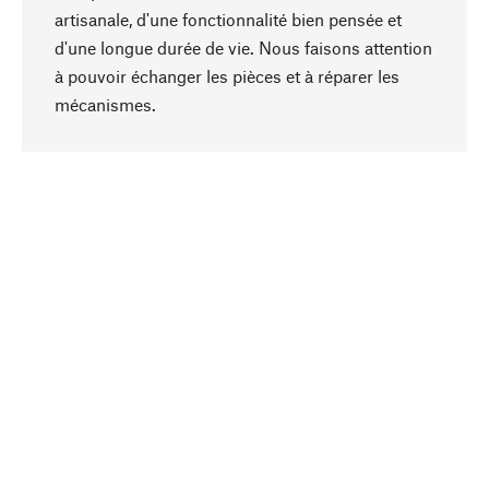
artisanale, d'une fonctionnalité bien pensée et
d'une longue durée de vie. Nous faisons attention
à pouvoir échanger les pièces et à réparer les
Haut de page
mécanismes.
Conscient
La durabilité est au cœur de notre sélection de
produits. Nous misons sur des ingrédients
naturels et des matériaux qui peuvent être
entretenus, ainsi que sur une production
respectueuse des ressources et socialement
responsable.