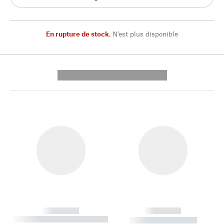
En rupture de stock
,
N'est plus disponible
---------- --------------
------------
------------
----------- ----------- --------
----------- -----------