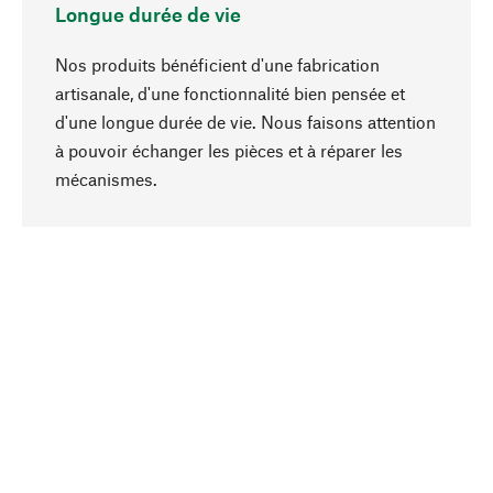
Longue durée de vie
Nos produits bénéficient d'une fabrication
artisanale, d'une fonctionnalité bien pensée et
d'une longue durée de vie. Nous faisons attention
à pouvoir échanger les pièces et à réparer les
Haut de page
mécanismes.
Conscient
La durabilité est au cœur de notre sélection de
produits. Nous misons sur des ingrédients
naturels et des matériaux qui peuvent être
entretenus, ainsi que sur une production
respectueuse des ressources et socialement