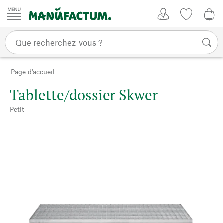
Passer au contenu
Mon compte
Liste de su
CHF
Page d'accueil
Tablette/dossier Skwer
Petit