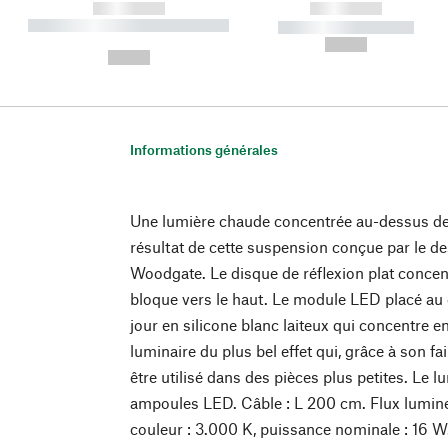
------------
------------
----------- ----------- ----------
----------- -----------
-
--,-- €
--,-- €
Informations générales
Une lumière chaude concentrée au-dessus de l
résultat de cette suspension conçue par le d
Woodgate. Le disque de réflexion plat concentr
bloque vers le haut. Le module LED placé au 
jour en silicone blanc laiteux qui concentre e
luminaire du plus bel effet qui, grâce à son f
être utilisé dans des pièces plus petites. Le l
ampoules LED. Câble : L 200 cm. Flux lumine
couleur : 3.000 K, puissance nominale : 16 W