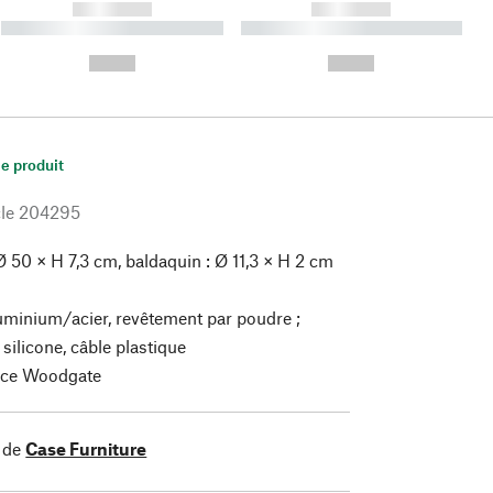
------------
------------
----------- ----------- ----------
----------- ----------- ----------
- -----------
-
--,-- €
--,-- €
le produit
le
204295
 50 × H 7,3 cm, baldaquin : Ø 11,3 × H 2 cm
uminium/acier, revêtement par poudre ;
silicone, câble plastique
ce Woodgate
 de
Case Furniture