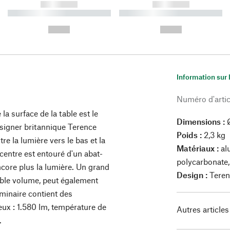
------------
------------
----------- ----------- ----------
----------- ----------- ----------
-
-
--,-- €
--,-- €
Information sur 
Numéro d'artic
a surface de la table est le
Dimensions :
Ø
esigner britannique Terence
Poids :
2,3 kg
e la lumière vers le bas et la
Matériaux :
al
centre est entouré d'un abat-
polycarbonate, 
ncore plus la lumière. Un grand
Design :
Teren
aible volume, peut également
uminaire contient des
ux : 1.580 lm, température de
Autres articles
.