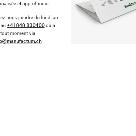
nalisée et approfondie.
z nous joindre du lundi au
 au
+41 848 830400
ou à
tout moment via
fo@manufactum.ch