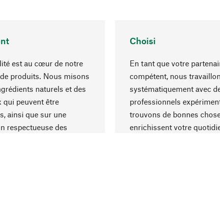
nt
Choisi
lité est au cœur de notre
En tant que votre partenai
 de produits. Nous misons
compétent, nous travaillo
ngrédients naturels et des
systématiquement avec d
 qui peuvent être
professionnels expériment
s, ainsi que sur une
trouvons de bonnes chose
on respectueuse des
enrichissent votre quotidi
s et socialement
un choix optimal de matér
ble.
une excellente fabrication.