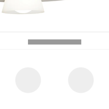
---------- --------------