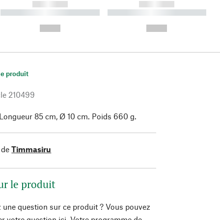
------------
------------
----------- ----------- ----------
----------- ----------- ----------
- -----------
-
--,-- €
--,-- €
le produit
le
210499
. Longueur 85 cm, Ø 10 cm. Poids 660 g.
 de
Timmasiru
ur le produit
 une question sur ce produit ? Vous pouvez
er votre question ici. Votre programme de