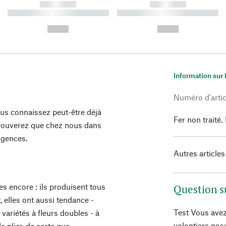
------------
------------
----------- ----------- ----------
----------- ----------- ----------
-
-
--,-- €
--,-- €
Information sur 
Numéro d'artic
us connaissez peut-être déjà
Fer non traité
trouverez que chez nous dans
xigences.
Autres articles
res encore : ils produisent tous
Question s
 elles ont aussi tendance -
Test Vous avez
 variétés à fleurs doubles - à
volontiers pos
le plier, de sorte que