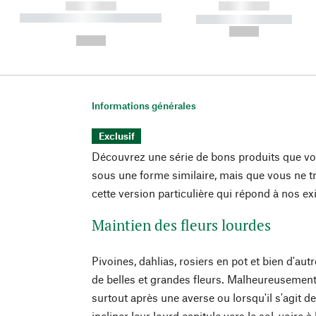
------------
------------
----------- ----------- ----------
----------- -----------
-
--,-- €
--,-- €
Informations générales
Exclusif
Découvrez une série de bons produits que vo
sous une forme similaire, mais que vous ne 
cette version particulière qui répond à nos e
Maintien des fleurs lourdes
Pivoines, dahlias, rosiers en pot et bien d'aut
de belles et grandes fleurs. Malheureusement,
surtout après une averse ou lorsqu'il s'agit de
incliner leur lourd capitule vers le sol, voire à 