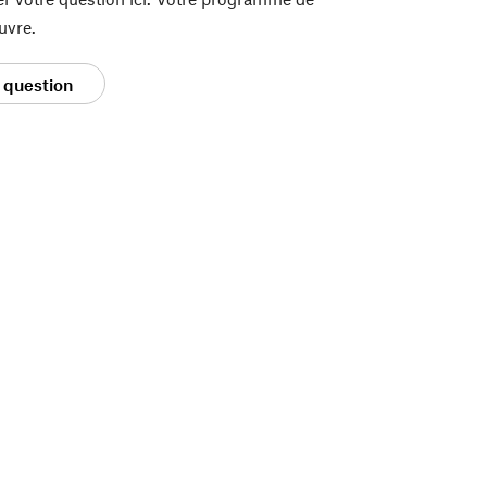
uvre.
 question