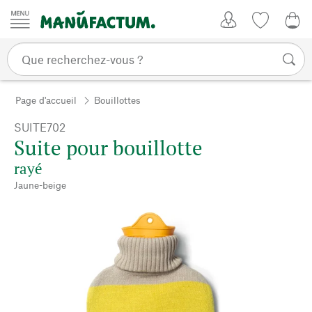
Passer au contenu
Mon compte
Liste de su
CHF
Page d'accueil
Bouillottes
SUITE702
Suite pour bouillotte
rayé
Jaune-beige