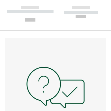
------------
------------
----------- ----------- --------
----------- -----------
---
--,-- €
--,-- €