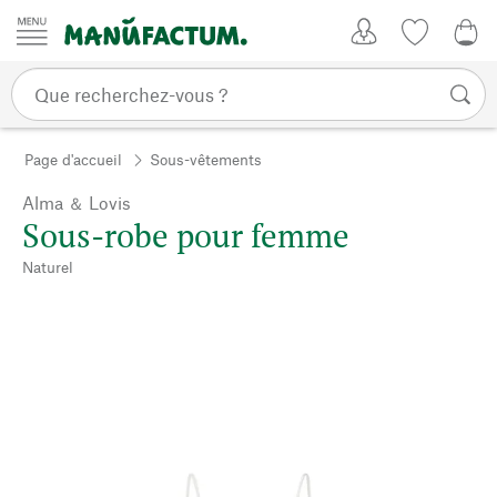
Passer au contenu
Mon compte
Liste de su
CHF
Page d'accueil
Sous-vêtements
Alma ＆ Lovis
Sous-robe pour femme
Naturel