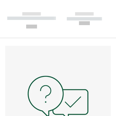
------------
------------
----------- ----------- --------
----------- -----------
---
--,-- €
--,-- €