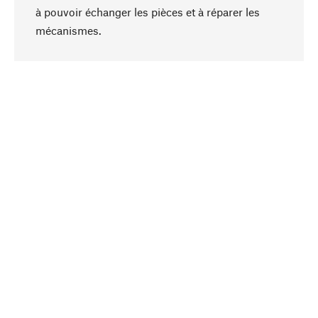
à pouvoir échanger les pièces et à réparer les
Haut de page
mécanismes.
Conscient
La durabilité est au cœur de notre sélection de
produits. Nous misons sur des ingrédients
naturels et des matériaux qui peuvent être
entretenus, ainsi que sur une production
respectueuse des ressources et socialement
responsable.
Choisi