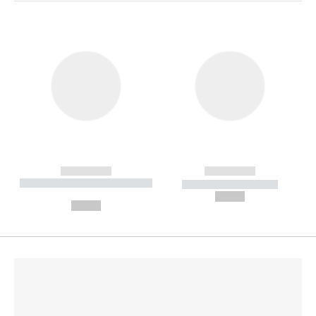
------------
------------
----------- ----------- --------
----------- -----------
---
--,-- €
--,-- €