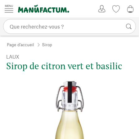
Passer au contenu
Mon compte
Liste de su
CHF
Page d'accueil
Sirop
LAUX
Sirop de citron vert et basilic