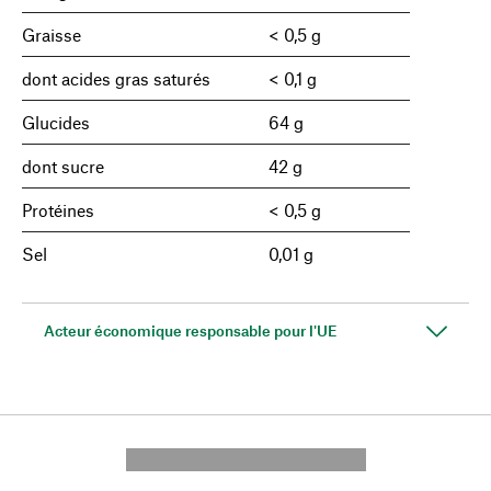
Graisse
< 0,5 g
dont acides gras saturés
< 0,1 g
Glucides
64 g
dont sucre
42 g
Protéines
< 0,5 g
Sel
0,01 g
Acteur économique responsable pour l'UE
---------- --------------