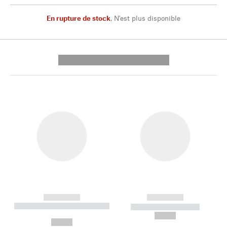
En rupture de stock
,
N'est plus disponible
---------- --------------
------------
------------
----------- ----------- --------
----------- -----------
---
--,-- €
--,-- €