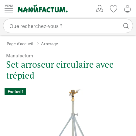
Passer au contenu
Mon compte
Liste de su
CHF
Page d'accueil
Arrosage
Manufactum
Set arroseur circulaire avec
trépied
Exclusif