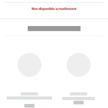
Non disponible actuellement
---------- --------------
------------
------------
----------- ----------- --------
----------- -----------
---
--,-- €
--,-- €