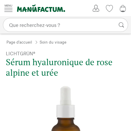
Passer au contenu
Mon compte
Liste de su
CHF
Page d'accueil
Soin du visage
LICHTGRÜN®
Sérum hyaluronique de rose
alpine et urée