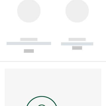
------------
------------
----------- ----------- --------
----------- -----------
---
--,-- €
--,-- €