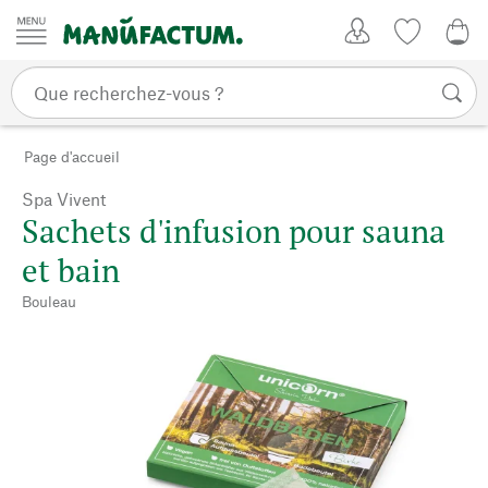
Passer au contenu
Mon compte
Liste de su
CHF
Page d'accueil
Spa Vivent
Sachets d'infusion pour sauna
et bain
Bouleau