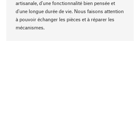
artisanale, d'une fonctionnalité bien pensée et
d'une longue durée de vie. Nous faisons attention
à pouvoir échanger les pièces et à réparer les
Haut de page
mécanismes.
Conscient
La durabilité est au cœur de notre sélection de
produits. Nous misons sur des ingrédients
naturels et des matériaux qui peuvent être
entretenus, ainsi que sur une production
respectueuse des ressources et socialement
responsable.