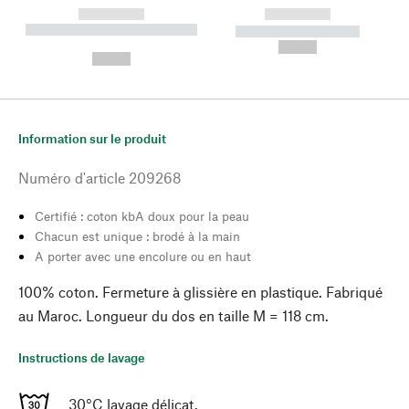
------------
------------
----------- ----------- --------
----------- -----------
---
--,-- €
--,-- €
Information sur le produit
Numéro d'article
209268
Certifié : coton kbA doux pour la peau
Chacun est unique : brodé à la main
A porter avec une encolure ou en haut
100% coton. Fermeture à glissière en plastique. Fabriqué
au Maroc. Longueur du dos en taille M = 118 cm.
Instructions de lavage
30°C lavage délicat.