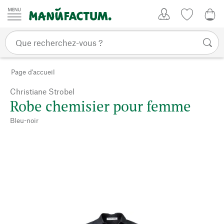
Passer au contenu
Mon compte
Liste de su
CHF
Page d'accueil
Christiane Strobel
Robe chemisier pour femme
Bleu-noir