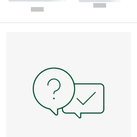
---
--,-- €
--,-- €