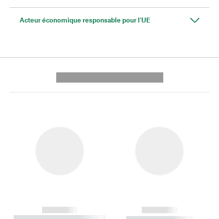
Acteur économique responsable pour l'UE
---------- --------------
------------
------------
----------- ----------- --------
----------- -----------