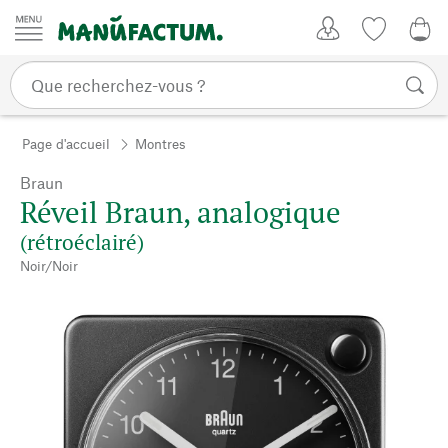
Passer au contenu
Mon compte
Liste de su
CHF
Page d'accueil
Montres
Braun
Réveil Braun, analogique
(rétroéclairé)
Noir/Noir