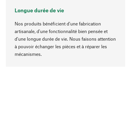
Longue durée de vie
Nos produits bénéficient d'une fabrication
artisanale, d'une fonctionnalité bien pensée et
d'une longue durée de vie. Nous faisons attention
à pouvoir échanger les pièces et à réparer les
Haut de page
mécanismes.
Conscient
La durabilité est au cœur de notre sélection de
produits. Nous misons sur des ingrédients
naturels et des matériaux qui peuvent être
entretenus, ainsi que sur une production
respectueuse des ressources et socialement