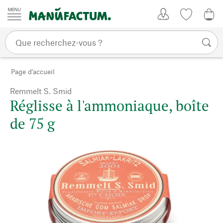
Passer au contenu
Mon compte
Liste de su
CHF
Page d'accueil
Remmelt S. Smid
Réglisse à l'ammoniaque, boîte
de 75 g