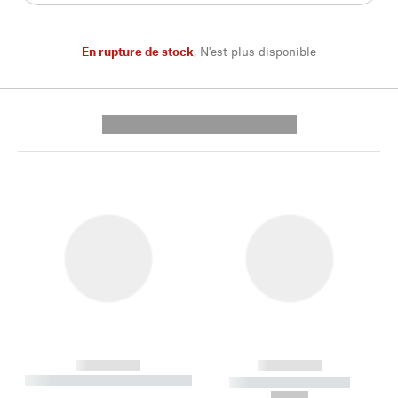
En rupture de stock
,
N'est plus disponible
---------- --------------
------------
------------
----------- ----------- --------
----------- -----------
---
--,-- €