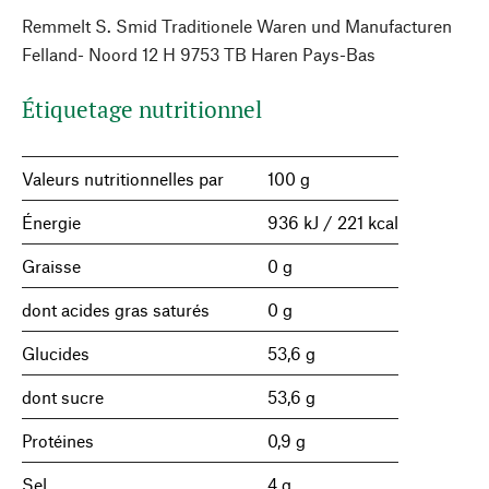
Remmelt S. Smid Traditionele Waren und Manufacturen
Felland- Noord 12 H 9753 TB Haren Pays-Bas
Étiquetage nutritionnel
Valeurs nutritionnelles par
100 g
Énergie
936 kJ / 221 kcal
Graisse
0 g
dont acides gras saturés
0 g
Glucides
53,6 g
dont sucre
53,6 g
Protéines
0,9 g
Sel
4 g