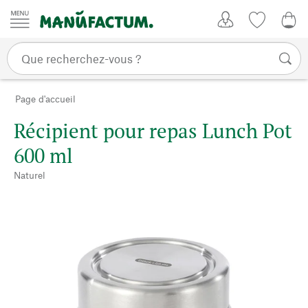
Passer au contenu
Mon compte
Liste de su
CHF
Page d'accueil
Récipient pour repas Lunch Pot
600 ml
Naturel