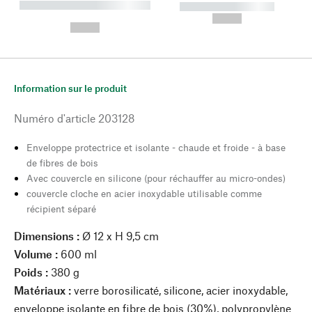
----------- ----------- --------
----------- -----------
---
--,-- €
--,-- €
Information sur le produit
Numéro d'article
203128
Enveloppe protectrice et isolante - chaude et froide - à base
de fibres de bois
Avec couvercle en silicone (pour réchauffer au micro-ondes)
couvercle cloche en acier inoxydable utilisable comme
récipient séparé
Dimensions :
Ø 12 x H 9,5 cm
Volume :
600 ml
Poids :
380 g
Matériaux :
verre borosilicaté, silicone, acier inoxydable,
enveloppe isolante en fibre de bois (30%), polypropylène