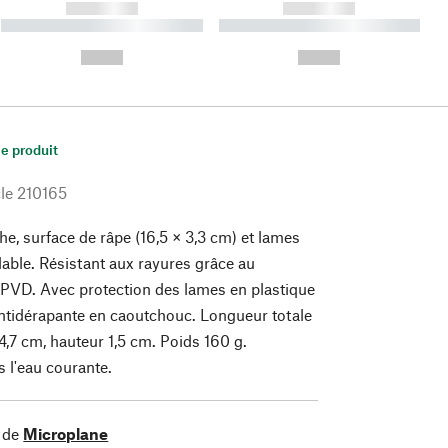
------------
------------
----------- ----------- ----------
----------- ----------- ----------
- -----------
-
--,-- €
--,-- €
le produit
le
210165
e, surface de râpe (16,5 × 3,3 cm) et lames
dable. Résistant aux rayures grâce au
PVD. Avec protection des lames en plastique
antidérapante en caoutchouc. Longueur totale
4,7 cm, hauteur 1,5 cm. Poids 160 g.
 l'eau courante.
 de
Microplane