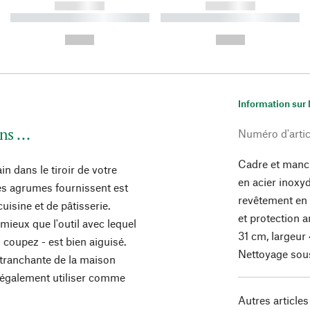
------------
------------
----------- ----------- ----------
----------- ----------- ----------
-
-
--,-- €
--,-- €
Information sur 
s ...
Numéro d'artic
Cadre et manch
ain dans le tiroir de votre
en acier inoxy
 les agrumes fournissent est
revêtement en 
isine et de pâtisserie.
et protection 
mieux que l'outil avec lequel
31 cm, largeur 
s coupez - est bien aiguisé.
Nettoyage sous
a-tranchante de la maison
 également utiliser comme
Autres articles