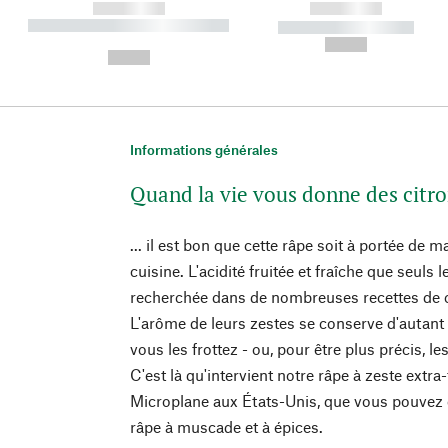
------------
------------
----------- ----------- ----------
----------- -----------
-
--,-- €
--,-- €
Informations générales
Quand la vie vous donne des citron
... il est bon que cette râpe soit à portée de m
cuisine. L'acidité fruitée et fraîche que seuls
recherchée dans de nombreuses recettes de cu
L'arôme de leurs zestes se conserve d'autant 
vous les frottez - ou, pour être plus précis, le
C'est là qu'intervient notre râpe à zeste extr
Microplane aux États-Unis, que vous pouvez
râpe à muscade et à épices.