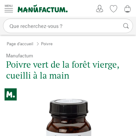
Passer au contenu
Mon compte
Liste de su
CHF
Page d'accueil
Poivre
Manufactum
Poivre vert de la forêt vierge,
cueilli à la main