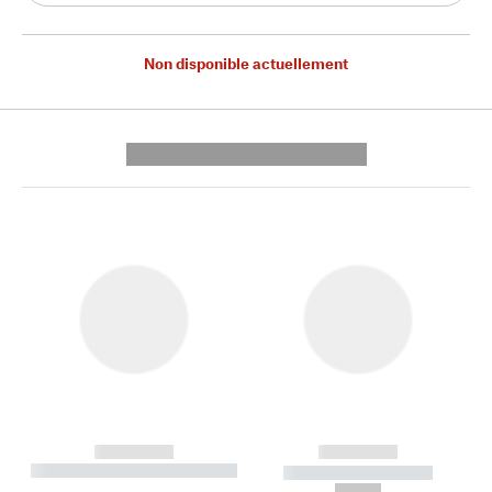
Non disponible actuellement
---------- --------------
------------
------------
----------- ----------- --------
----------- -----------
---
--,-- €