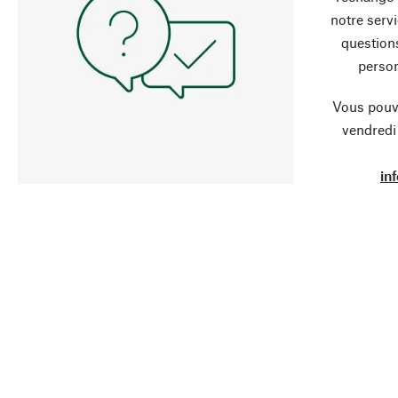
notre servi
question
person
Vous pouve
vendredi
in