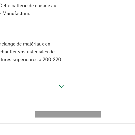
Cette batterie de cuisine au
hez Manufactum.
e mélange de matériaux en
 chauffer vos ustensiles de
atures supérieures à 200-220
---------- --------------