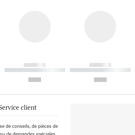
------------
------------
----------- ----------- ----------
----------- ----------- ----------
-
-
--,-- €
--,-- €
Service client
sse de conseils, de pièces de
ou de demandes spéciales,