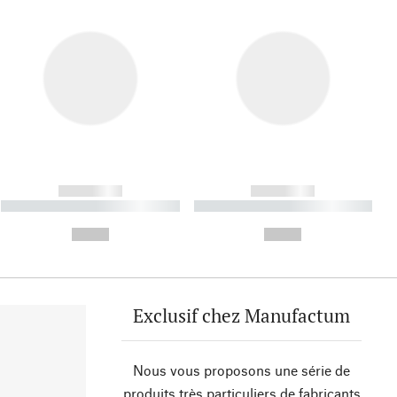
------------
------------
----------- ----------- ----------
----------- ----------- ----------
- -----------
-
--,-- €
--,-- €
Exclusif chez Manufactum
Nous vous proposons une série de
produits très particuliers de fabricants