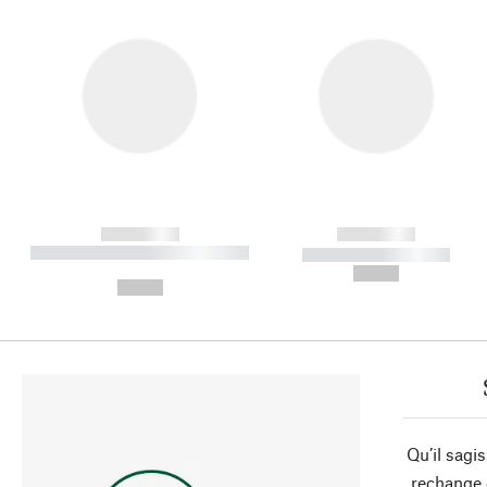
------------
------------
----------- ----------- ----------
----------- -----------
-
--,-- €
--,-- €
Qu’il sagi
rechange 