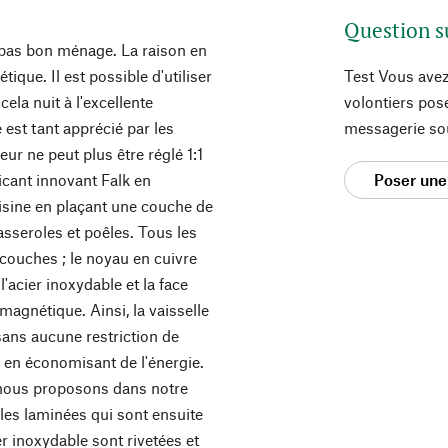
Question s
t pas bon ménage. La raison en
ique. Il est possible d'utiliser
Test Vous avez
la nuit à l'excellente
volontiers pos
 est tant apprécié par les
messagerie so
eur ne peut plus être réglé 1:1
ricant innovant Falk en
Poser une
uisine en plaçant une couche de
asseroles et poêles. Tous les
 couches ; le noyau en cuivre
'acier inoxydable et la face
romagnétique. Ainsi, la vaisselle
 sans aucune restriction de
r en économisant de l'énergie.
nous proposons dans notre
les laminées qui sont ensuite
r inoxydable sont rivetées et