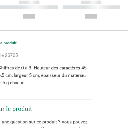
------------
------------
----------- ----------- ----------
----------- ----------- ----------
- -----------
-
--,-- €
--,-- €
le produit
le
26765
hiffres de 0 à 9. Hauteur des caractères 45
5 cm, largeur 5 cm, épaisseur du matériau
: 5 g chacun.
ur le produit
 une question sur ce produit ? Vous pouvez