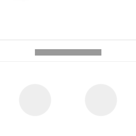
---------- --------------