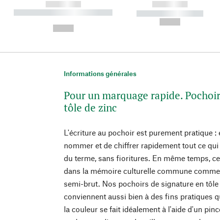
------------
------------
----------- ----------- ----------
----------- -----------
-
--,-- €
--,-- €
Informations générales
Pour un marquage rapide. Pochoirs
tôle de zinc
L'écriture au pochoir est purement pratique :
nommer et de chiffrer rapidement tout ce qui s
du terme, sans fioritures. En même temps, ce t
dans la mémoire culturelle commune comme q
semi-brut. Nos pochoirs de signature en tôle 
conviennent aussi bien à des fins pratiques qu
la couleur se fait idéalement à l'aide d'un p