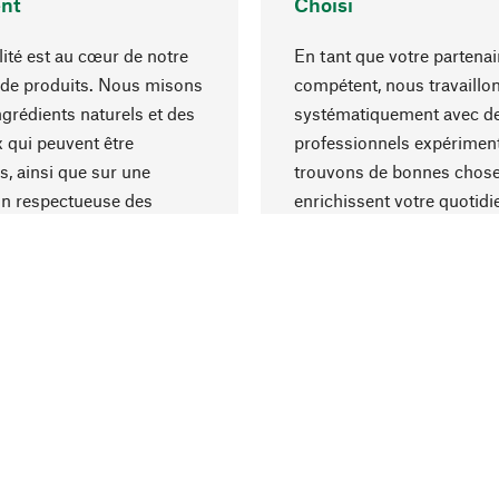
nt
Choisi
lité est au cœur de notre
En tant que votre partenai
 de produits. Nous misons
compétent, nous travaillo
ngrédients naturels et des
systématiquement avec d
 qui peuvent être
professionnels expériment
s, ainsi que sur une
trouvons de bonnes chose
on respectueuse des
enrichissent votre quotidi
s et socialement
un choix optimal de matér
ble.
une excellente fabrication.