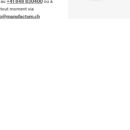
 au
+41 848 830400
ou à
tout moment via
fo@manufactum.ch