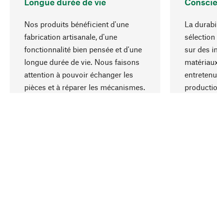
Longue durée de vie
Conscie
Nos produits bénéficient d'une
La durabi
fabrication artisanale, d'une
sélection
fonctionnalité bien pensée et d'une
sur des i
longue durée de vie. Nous faisons
matériaux
attention à pouvoir échanger les
entretenu
pièces et à réparer les mécanismes.
producti
ressource
responsa
Votre pays
Schweiz (Français)