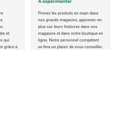
A expérimenter
re
Prenez les produits en main dans
ns
nos grands magasins, apprenez-en
es
plus sur leurs histoires dans nos
Haut de page
és et
magasins et dans notre boutique en
s qui
ligne. Notre personnel compétent
en grâce à
se fera un plaisir de vous conseiller.
iaux et à