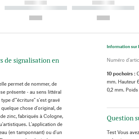
------------
------------
----------- ----------- ----------
----------- ----------- ----------
-
-
--,-- €
--,-- €
Information sur 
 de signalisation en
Numéro d'artic
10 pochoirs :
C
mm. Hauteur 6,
 elle permet de nommer, de
0,2 mm. Poids 
e présente - au sens littéral
ype d'"écriture" s'est gravé
uelque chose d'original, de
de zinc, fabriqués à Cologne,
Question s
'artistiques. L'application de
inceau (en tamponnant) ou d'un
Test Vous avez