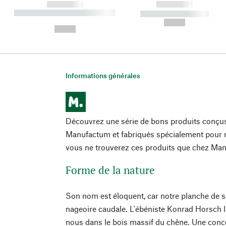
------------
------------
----------- ----------- ----------
----------- -----------
-
--,-- €
--,-- €
Informations générales
Découvrez une série de bons produits conçu
Manufactum et fabriqués spécialement pour n
vous ne trouverez ces produits que chez Ma
Forme de la nature
Son nom est éloquent, car notre planche de se
nageoire caudale. L'ébéniste Konrad Horsch l
nous dans le bois massif du chêne. Une conc