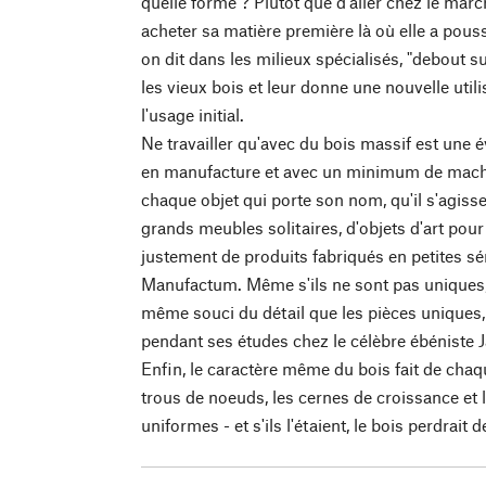
quelle forme ? Plutôt que d'aller chez le marc
acheter sa matière première là où elle a pou
on dit dans les milieux spécialisés, "debout sur
les vieux bois et leur donne une nouvelle util
l'usage initial.
Ne travailler qu'avec du bois massif est une é
en manufacture et avec un minimum de machi
chaque objet qui porte son nom, qu'il s'agis
grands meubles solitaires, d'objets d'art pou
justement de produits fabriqués en petites 
Manufactum. Même s'ils ne sont pas uniques, 
même souci du détail que les pièces uniques,
pendant ses études chez le célèbre ébéniste 
Enfin, le caractère même du bois fait de chaq
trous de noeuds, les cernes de croissance et 
uniformes - et s'ils l'étaient, le bois perdrait