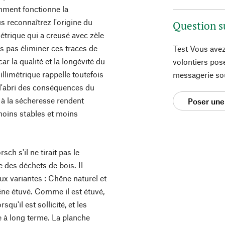
mment fonctionne la
s reconnaîtrez l'origine du
Question s
métrique qui a creusé avec zèle
ns pas éliminer ces traces de
Test Vous avez
ar la qualité et la longévité du
volontiers pos
illimétrique rappelle toutefois
messagerie so
 l'abri des conséquences du
 à la sécheresse rendent
Poser une
moins stables et moins
h s'il ne tirait pas le
 des déchets de bois. Il
ux variantes : Chêne naturel et
êne étuvé. Comme il est étuvé,
u'il est sollicité, et les
 à long terme. La planche