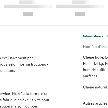
------------
------------
----------- ----------- ----------
----------- ----------- ----------
-
-
--,-- €
--,-- €
Information sur 
Numéro d'artic
Chêne huilé. L
s exclusivement par
Poids 1,4 kg. 
ous selon nos instructions -
humide suffit.
nufactum.
surfaces.
Chêne naturel.
rvice "Fluke" a la forme d'une
a fabrique en exclusivité pour
Autres articles
eption maison, du bois