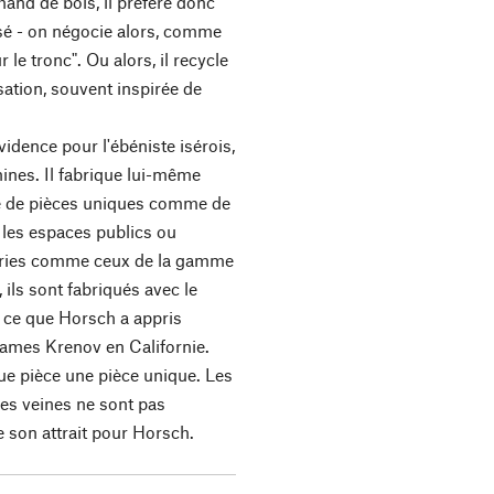
hand de bois, il préfère donc
ssé - on négocie alors, comme
 le tronc". Ou alors, il recycle
isation, souvent inspirée de
vidence pour l'ébéniste isérois,
nes. Il fabrique lui-même
se de pièces uniques comme de
r les espaces publics ou
séries comme ceux de la gamme
ils sont fabriqués avec le
 ce que Horsch a appris
James Krenov en Californie.
ue pièce une pièce unique. Les
les veines ne sont pas
 de son attrait pour Horsch.