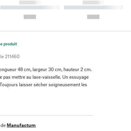
------------
------------
----------- ----------- ----------
----------- ----------- ----------
- -----------
-
--,-- €
--,-- €
le produit
le
211460
ongueur 48 cm, largeur 30 cm, hauteur 2 cm.
Ne pas mettre au lave-vaisselle. Un essuyage
 Toujours laisser sécher soigneusement les
 de
Manufactum