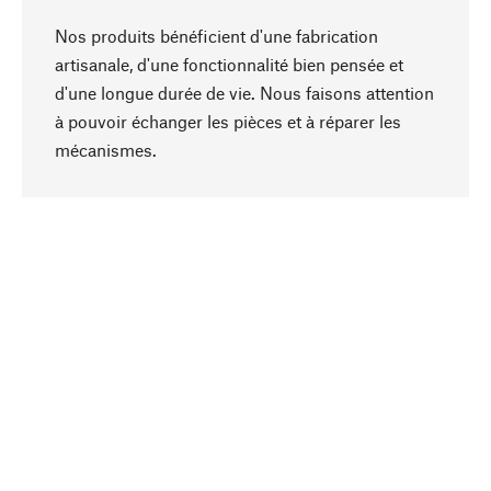
Nos produits bénéficient d'une fabrication
artisanale, d'une fonctionnalité bien pensée et
d'une longue durée de vie. Nous faisons attention
à pouvoir échanger les pièces et à réparer les
Haut de page
mécanismes.
Conscient
La durabilité est au cœur de notre sélection de
produits. Nous misons sur des ingrédients
naturels et des matériaux qui peuvent être
entretenus, ainsi que sur une production
respectueuse des ressources et socialement
responsable.