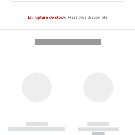
En rupture de stock
,
N'est plus disponible
---------- --------------
------------
------------
----------- ----------- --------
----------- -----------
---
--,-- €