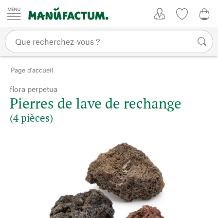
Passer au contenu
Mon compte
Liste de su
CHF
Page d'accueil
flora perpetua
Pierres de lave de rechange
(4 pièces)