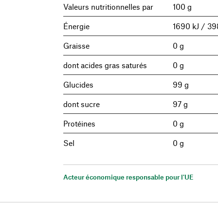
Valeurs nutritionnelles par
100 g
Énergie
1690 kJ / 39
Graisse
0 g
dont acides gras saturés
0 g
Glucides
99 g
dont sucre
97 g
Protéines
0 g
Sel
0 g
Acteur économique responsable pour l'UE