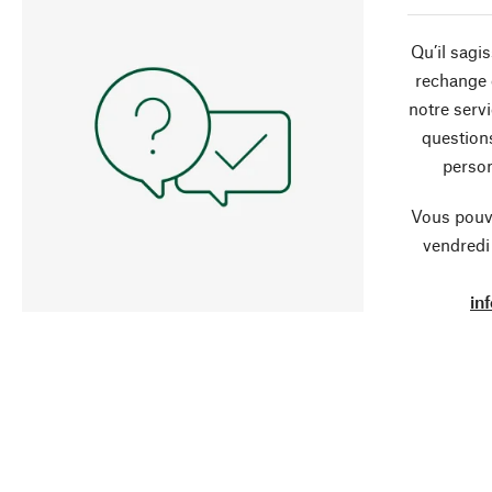
Qu’il sagi
rechange 
notre servi
question
person
Vous pouve
vendredi
in