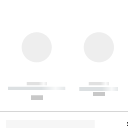
------------
------------
----------- ----------- ----------
----------- -----------
-
--,-- €
--,-- €