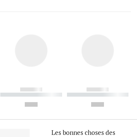
------------
------------
----------- ----------- ----------
----------- ----------- ----------
- -----------
-
--,-- €
--,-- €
Les bonnes choses des