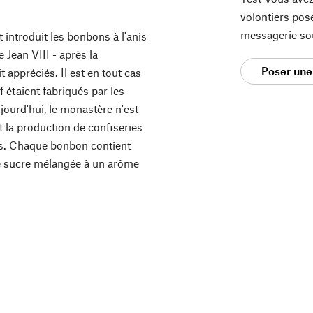
volontiers pos
messagerie so
t introduit les bonbons à l'anis
e Jean VIII - après la
Poser une
t appréciés. Il est en tout cas
 étaient fabriqués par les
ourd'hui, le monastère n'est
t la production de confiseries
es. Chaque bonbon contient
e sucre mélangée à un arôme