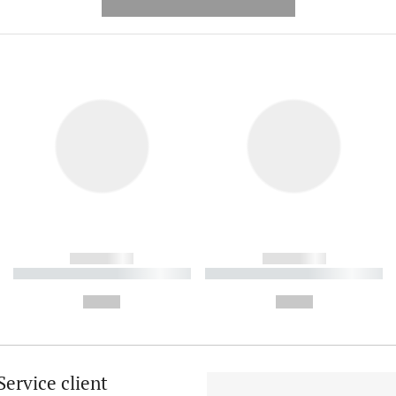
---------- --------------
------------
------------
----------- ----------- ----------
----------- ----------- ----------
-
-
--,-- €
--,-- €
Service client