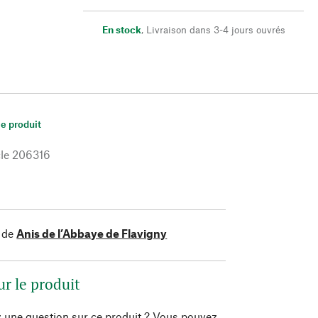
En stock
,
Livraison dans 3-4 jours ouvrés
le produit
le
206316
 de
Anis de l’Abbaye de Flavigny
ur le produit
 une question sur ce produit ? Vous pouvez