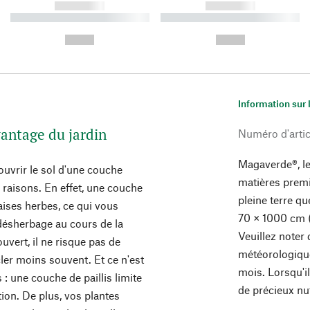
------------
------------
----------- ----------- ----------
----------- ----------- ----------
-
-
--,-- €
--,-- €
Information sur 
vantage du jardin
Numéro d'artic
Magaverde®, le
ouvrir le sol d'une couche
matières premi
 raisons. En effet, une couche
pleine terre qu
aises herbes, ce qui vous
70 × 1000 cm 
ésherbage au cours de la
Veuillez noter
ouvert, il ne risque pas de
météorologique
ler moins souvent. Et ce n'est
mois. Lorsqu'i
: une couche de paillis limite
de précieux nu
ion. De plus, vos plantes