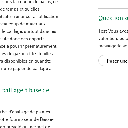
 sous la couche de paillis, ce
 de temps et qu'elles
aitez renoncer à l'utilisation
Question s
as beaucoup de matériaux
Test Vous avez
 le paillage, surtout dans les
volontiers pos
cessite donc des apports
messagerie so
ance à pourrir prématurément
es de gazon et les feuilles
Poser une
rs disponibles en quantité
t notre papier de paillage à
 paillage à base de
erbe, d'ensilage de plantes
Notre fournisseur de Basse-
tion breveté qui permet de