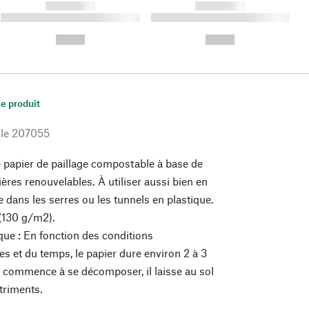
------------
------------
----------- ----------- ----------
----------- ----------- ----------
- -----------
-
--,-- €
--,-- €
le produit
le
207055
 papier de paillage compostable à base de
ères renouvelables. À utiliser aussi bien en
e dans les serres ou les tunnels en plastique.
(130 g/m2).
 que : En fonction des conditions
s et du temps, le papier dure environ 2 à 3
l commence à se décomposer, il laisse au sol
triments.