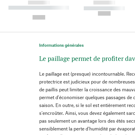
------------
------------
----------- ----------- ----------
----------- -----------
-
--,-- €
--,-- €
Informations générales
Le paillage permet de profiter da
Le paillage est (presque) incontournable. Rec
protectrice est judicieux pour de nombreuses
de paillis peut limiter la croissance des mauv
permet d'économiser quelques passages de d
saison. En outre, si le sol est entièrement rec
s'encroûter. Ainsi, vous devez également sarc
pas seulement un avantage lors des étés secs 
sensiblement la perte d'humidité par évaporat