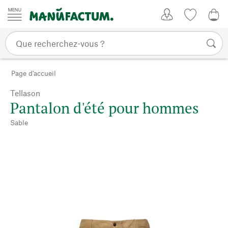
Passer au contenu
Mon compte
Liste de su
CHF
Page d'accueil
Tellason
Pantalon d'été pour hommes
Sable