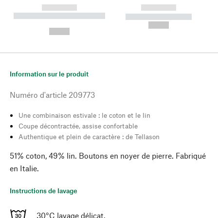
------------
------------
----------- ----------- --------
----------- -----------
---
--,-- €
--,-- €
Information sur le produit
Numéro d'article
209773
Une combinaison estivale : le coton et le lin
Coupe décontractée, assise confortable
Authentique et plein de caractère : de Tellason
51% coton, 49% lin. Boutons en noyer de pierre. Fabriqué
en Italie.
Instructions de lavage
30°C lavage délicat.