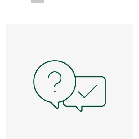
--,-- €