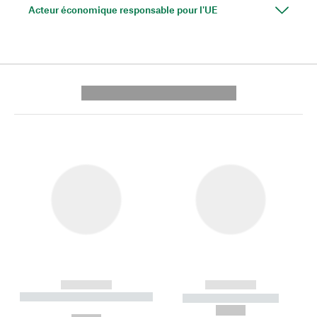
Acteur économique responsable pour l'UE
---------- --------------
------------
------------
----------- ----------- --------
----------- -----------
---
--,-- €