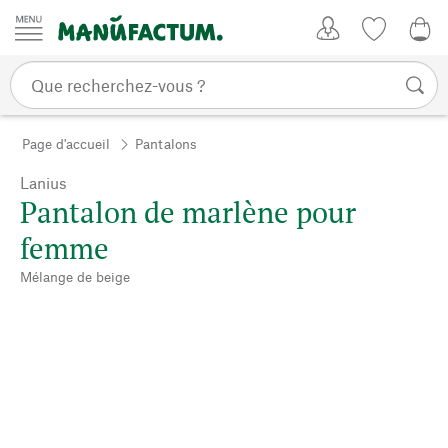
Passer au contenu
Mon compte
Liste de su
CHF
Page d'accueil
Pantalons
Lanius
Pantalon de marlène pour
femme
Mélange de beige