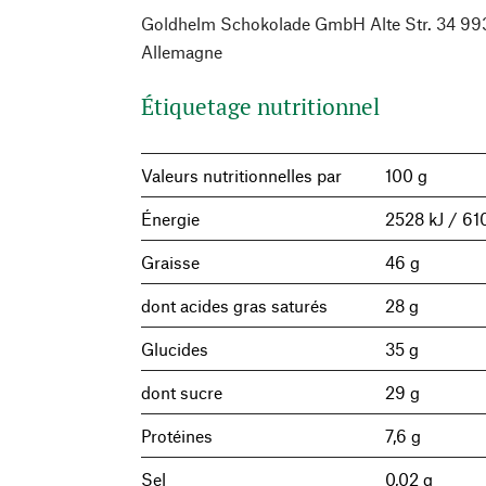
Goldhelm Schokolade GmbH Alte Str. 34 99
Allemagne
Étiquetage nutritionnel
Valeurs nutritionnelles par
100 g
Énergie
2528 kJ / 61
Graisse
46 g
dont acides gras saturés
28 g
Glucides
35 g
dont sucre
29 g
Protéines
7,6 g
Sel
0,02 g