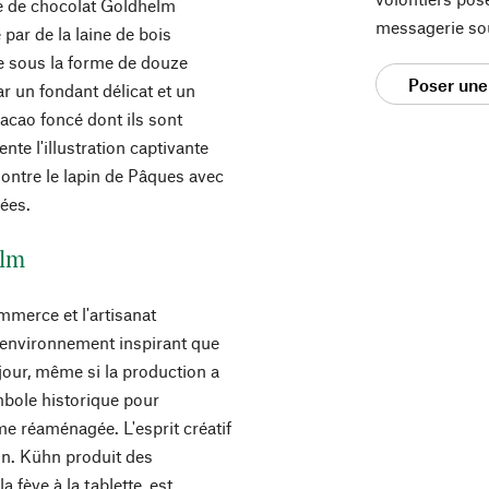
re de chocolat Goldhelm
messagerie so
par de la laine de bois
re sous la forme de douze
Poser une
r un fondant délicat et un
cacao foncé dont ils sont
nte l'illustration captivante
montre le lapin de Pâques avec
rées.
elm
mmerce et l'artisanat
t environnement inspirant que
jour, même si la production a
mbole historique pour
me réaménagée. L'esprit créatif
hn. Kühn produit des
a fève à la tablette, est