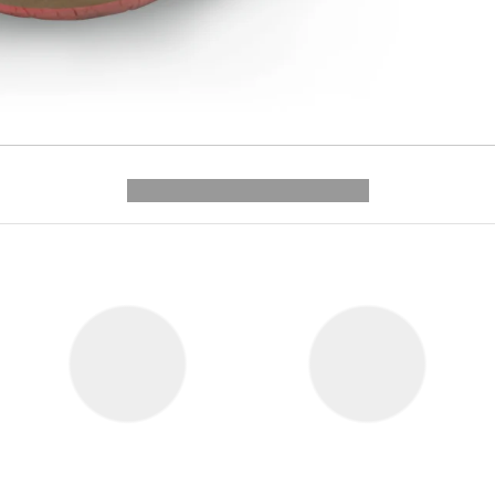
---------- --------------