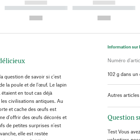
------------
------------
----------- ----------- ----------
----------- ----------- ----------
-
-
--,-- €
--,-- €
Information sur 
délicieux
Numéro d'artic
102 g dans un 
la question de savoir si c'est
 de la poule et de l'œuf. Le lapin
, étaient en tout cas déjà
Autres articles
es civilisations antiques. Au
orte et cache des œufs est
Question s
me d'offrir des œufs décorés et
fs de petites surprises n'est
Test Vous avez
anche, elle est restée
volontiers pos