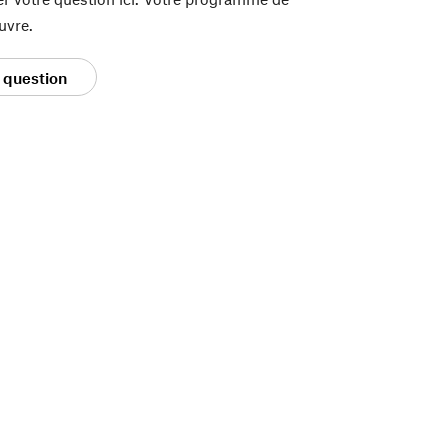
uvre.
 question