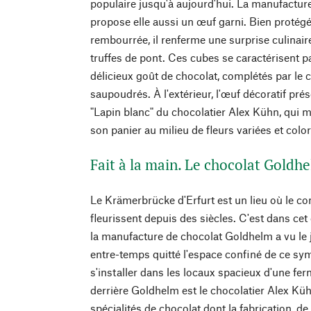
populaire jusqu'à aujourd'hui. La manufactu
propose elle aussi un œuf garni. Bien protégé 
rembourrée, il renferme une surprise culinai
truffes de pont. Ces cubes se caractérisent pa
délicieux goût de chocolat, complétés par le 
saupoudrés. À l'extérieur, l'œuf décoratif prése
"Lapin blanc" du chocolatier Alex Kühn, qui 
son panier au milieu de fleurs variées et colo
Fait à la main. Le chocolat Goldh
Le Krämerbrücke d'Erfurt est un lieu où le co
fleurissent depuis des siècles. C'est dans ce
la manufacture de chocolat Goldhelm a vu le 
entre-temps quitté l'espace confiné de ce sy
s'installer dans les locaux spacieux d'une fer
derrière Goldhelm est le chocolatier Alex Kü
spécialités de chocolat dont la fabrication, de l