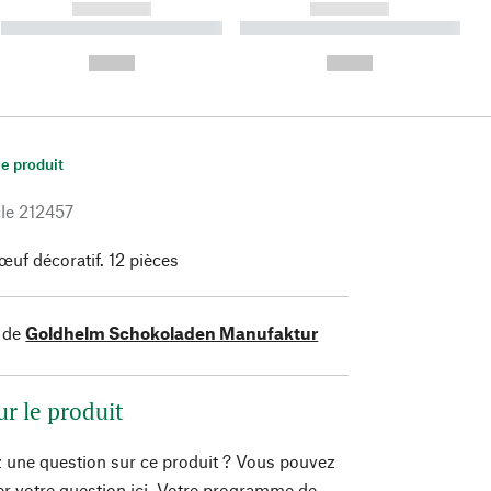
------------
------------
----------- ----------- ----------
----------- ----------- ----------
- -----------
-
--,-- €
--,-- €
le produit
le
212457
œuf décoratif. 12 pièces
 de
Goldhelm Schokoladen Manufaktur
ur le produit
 une question sur ce produit ? Vous pouvez
er votre question ici. Votre programme de