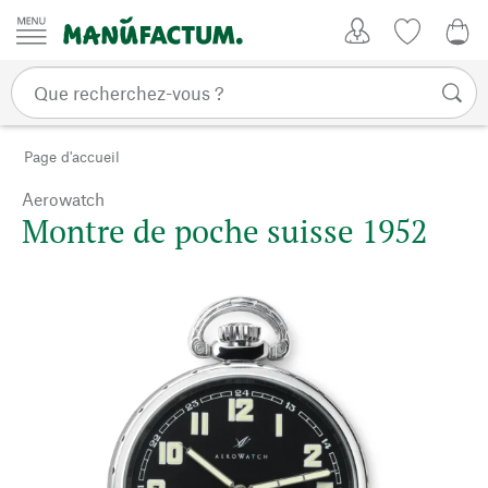
Passer au contenu
Mon compte
Liste de su
CHF
Page d'accueil
Aerowatch
Montre de poche suisse 1952