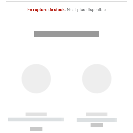
En rupture de stock
,
N'est plus disponible
---------- --------------
------------
------------
----------- ----------- --------
----------- -----------
---
--,-- €
--,-- €