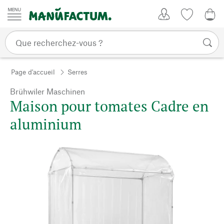
Passer au contenu
Mon compte
Liste de su
CHF
Page d'accueil
Serres
Brühwiler Maschinen
Maison pour tomates Cadre en
aluminium