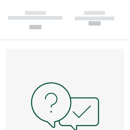
------------
------------
----------- ----------- --------
----------- -----------
---
--,-- €
--,-- €