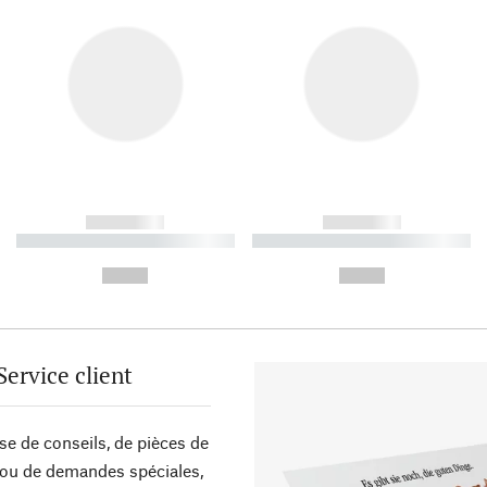
------------
------------
----------- ----------- ----------
----------- ----------- ----------
-
-
--,-- €
--,-- €
Service client
sse de conseils, de pièces de
ou de demandes spéciales,