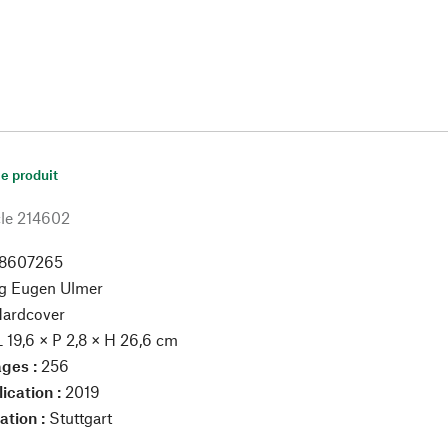
le produit
le
214602
18607265
ag Eugen Ulmer
ardcover
L 19,6 × P 2,8 × H 26,6 cm
ges :
256
ication :
2019
ation :
Stuttgart