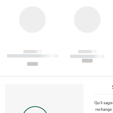
------------
------------
----------- ----------- ----------
----------- -----------
-
--,-- €
--,-- €
Qu’il sagi
rechange 