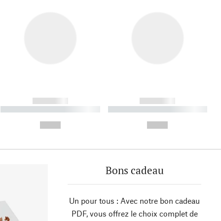
------------
------------
----------- ----------- ----------
----------- ----------- ----------
- -----------
-
--,-- €
--,-- €
Bons cadeau
Un pour tous : Avec notre bon cadeau
PDF, vous offrez le choix complet de