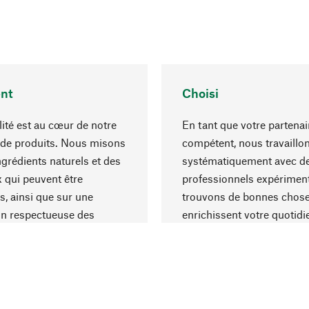
nt
Choisi
lité est au cœur de notre
En tant que votre partenai
 de produits. Nous misons
compétent, nous travaillo
ngrédients naturels et des
systématiquement avec d
 qui peuvent être
professionnels expériment
s, ainsi que sur une
trouvons de bonnes chose
on respectueuse des
enrichissent votre quotidi
s et socialement
un choix optimal de matér
ble.
une excellente fabrication.