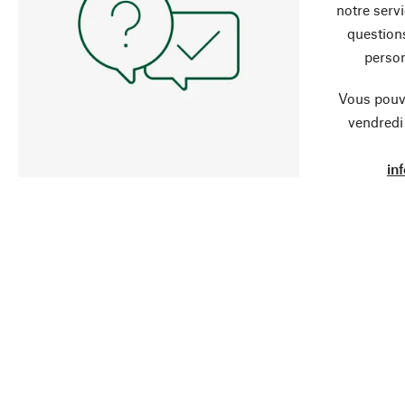
notre servi
question
person
Vous pouve
vendredi
in