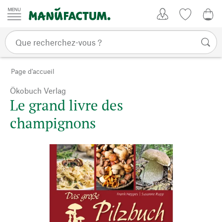
Passer au contenu
Mon compte
Liste de su
CHF
Page d'accueil
Ökobuch Verlag
Le grand livre des
champignons