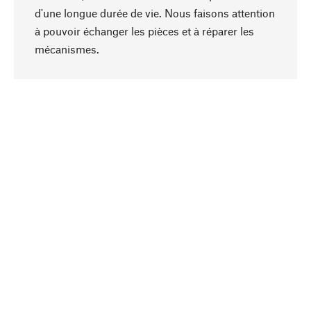
d'une longue durée de vie. Nous faisons attention
à pouvoir échanger les pièces et à réparer les
Haut de page
mécanismes.
Conscient
La durabilité est au cœur de notre sélection de
produits. Nous misons sur des ingrédients
naturels et des matériaux qui peuvent être
entretenus, ainsi que sur une production
respectueuse des ressources et socialement
responsable.