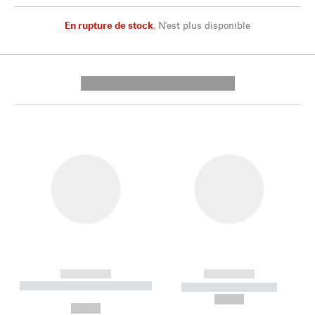
En rupture de stock
,
N'est plus disponible
---------- --------------
------------
------------
----------- ----------- --------
----------- -----------
---
--,-- €
--,-- €