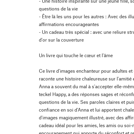
- Une histoire inspirante sur une jeune fille, 
questions de la vie
- Être là les uns pour les autres : Avec des il
affirmations encourageantes
- Un cadeau très spécial : avec une reliure str
d'or sur la couverture
Un livre qui touche le cœur et l'âme
Ce livre d'images enchanteur pour adultes et 
raconte une histoire chaleureuse sur l'amitié e
Anna a souvent du mal à s'accepter elle-même
teckel Happy, a des réponses sages et réconf
questions de la vie. Ses paroles claires et pu
confiance en soi d'Anna et lui apportent chale
d'images magiquement illustré, avec des affir
cadeau idéal pour les amies, les amis ou soi
encouragement qui apporte du réconfort et re