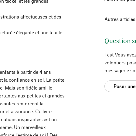
son teckel et les grandes
lustrations affectueuses et des
Autres articles
ucturée élégante et une feuille
Question s
Test Vous avez
volontiers pos
messagerie so
enfants à partir de 4 ans
t la confiance en soi. La petite
Poser une
. Mais son fidèle ami, le
ortantes aux petites et grandes
issantes renforcent la
ur et assurance. Ce livre
mations inspirantes, est un
-même. Un merveilleux
nforce l'estime de soi ! Des