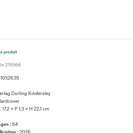
le produit
le
219566
31052639
rlag Dorling Kindersley
ardcover
L 17,2 × P 1,3 × H 22,1 cm
ges :
64
ication :
2026