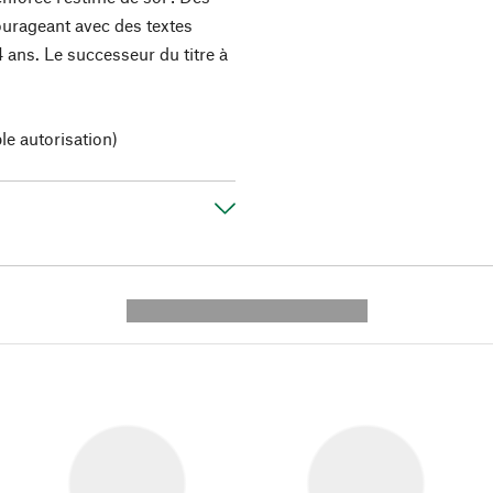
urageant avec des textes
4 ans. Le successeur du titre à
le autorisation)
---------- --------------