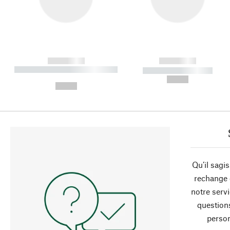
------------
------------
----------- ----------- ----------
----------- -----------
-
--,-- €
--,-- €
Qu’il sagi
rechange 
notre servi
question
person