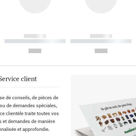
------------
------------
----------- ----------- ----------
----------- ----------- ----------
-
-
--,-- €
--,-- €
Service client
sse de conseils, de pièces de
ou de demandes spéciales,
ce clientèle traite toutes vos
s et demandes de manière
nalisée et approfondie.