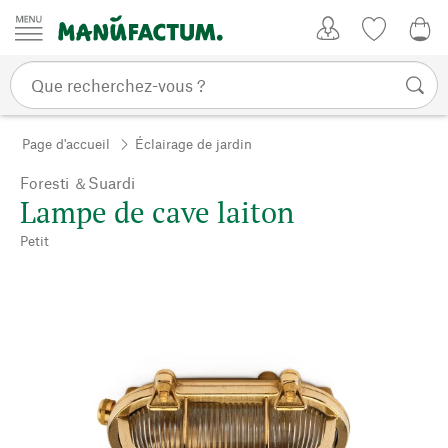
Passer au contenu
Mon compte
Liste de su
CHF
Page d'accueil
Éclairage de jardin
Foresti ＆Suardi
Lampe de cave laiton
Petit