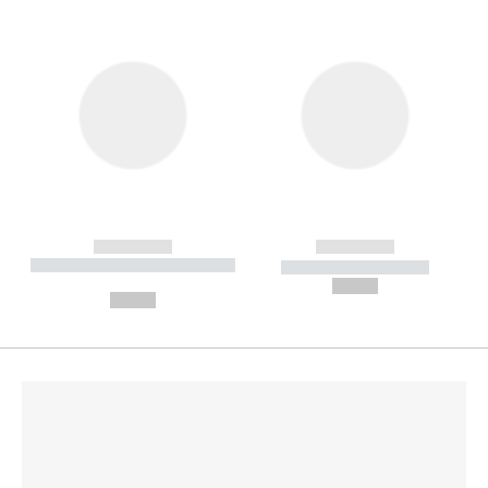
------------
------------
----------- ----------- --------
----------- -----------
---
--,-- €
--,-- €