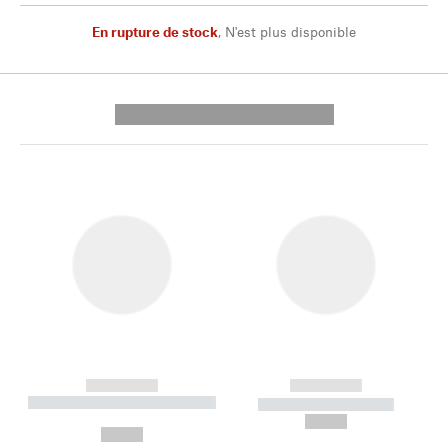
En rupture de stock
,
N'est plus disponible
---------- --------------
------------
------------
----------- ----------- --------
----------- -----------
---
--,-- €
--,-- €