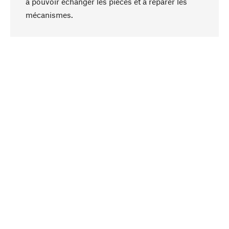
à pouvoir échanger les pièces et à réparer les
Haut de page
mécanismes.
Conscient
La durabilité est au cœur de notre sélection de
produits. Nous misons sur des ingrédients
naturels et des matériaux qui peuvent être
entretenus, ainsi que sur une production
respectueuse des ressources et socialement
responsable.
Choisi