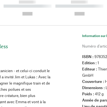
------------
------------
----------- ----------- ----------
----------- ----------- ----------
-
-
--,-- €
--,-- €
Information sur 
Ness
Numéro d'artic
ISBN :
97835
Edition :
1
Editeur :
Thie
nicien - et celui-ci conduit le
GmbH
 a invité Jim et Lukas : Avec la
Couverture :
H
agner le magnifique train et de
Dimensions :
ches poilues et ses
Poids :
412 g
e créature, bien plus
Année de paru
ngent avec Emma et vont à la
Lieu de paruti