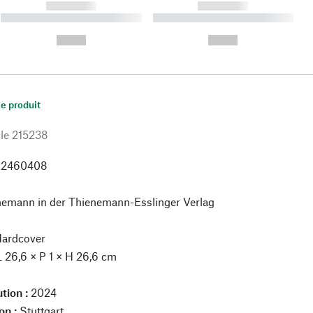
------------
------------
----------- ----------- ----------
----------- ----------- ----------
- -----------
-
--,-- €
--,-- €
le produit
le
215238
22460408
nemann in der Thienemann-Esslinger Verlag
ardcover
L 26,6 × P 1 × H 26,6 cm
tion :
2024
on :
Stuttgart