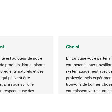
nt
Choisi
lité est au cœur de notre
En tant que votre partenai
 de produits. Nous misons
compétent, nous travaillo
ngrédients naturels et des
systématiquement avec d
 qui peuvent être
professionnels expériment
s, ainsi que sur une
trouvons de bonnes chose
on respectueuse des
enrichissent votre quotidi
s et socialement
un choix optimal de matér
ble.
une excellente fabrication.