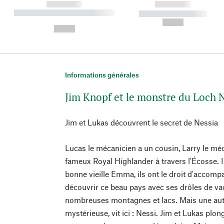
------------
------------
----------- ----------- ----------
----------- -----------
-
--,-- €
--,-- €
Informations générales
Jim Knopf et le monstre du Loch 
Jim et Lukas découvrent le secret de Nessia
Lucas le mécanicien a un cousin, Larry le méca
fameux Royal Highlander à travers l'Écosse. Il
bonne vieille Emma, ils ont le droit d'accomp
découvrir ce beau pays avec ses drôles de va
nombreuses montagnes et lacs. Mais une autr
mystérieuse, vit ici : Nessi. Jim et Lukas plo