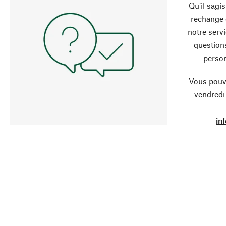
Qu’il sagi
rechange 
notre servi
question
person
Vous pouve
vendredi
in