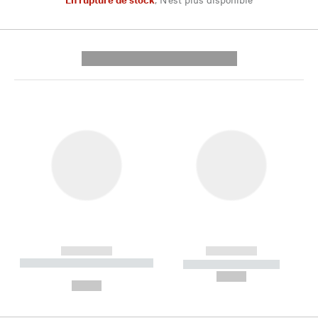
---------- --------------
------------
------------
----------- ----------- --------
----------- -----------
---
--,-- €
--,-- €