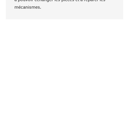
Haut de page
mécanismes.
Conscient
La durabilité est au cœur de notre sélection de
produits. Nous misons sur des ingrédients
naturels et des matériaux qui peuvent être
entretenus, ainsi que sur une production
respectueuse des ressources et socialement
responsable.
Choisi