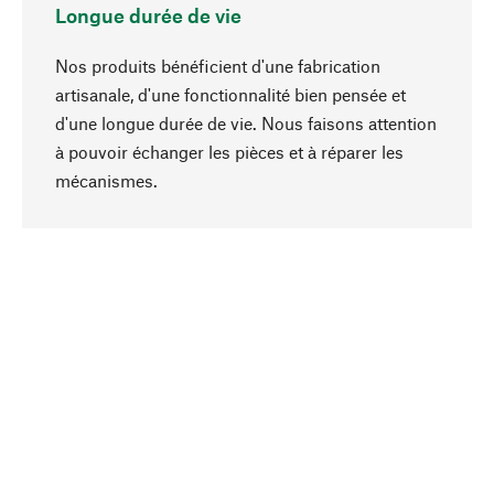
Longue durée de vie
Nos produits bénéficient d'une fabrication
artisanale, d'une fonctionnalité bien pensée et
d'une longue durée de vie. Nous faisons attention
à pouvoir échanger les pièces et à réparer les
Haut de page
mécanismes.
Conscient
La durabilité est au cœur de notre sélection de
produits. Nous misons sur des ingrédients
naturels et des matériaux qui peuvent être
entretenus, ainsi que sur une production
respectueuse des ressources et socialement