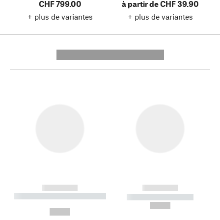
CHF 799.00
à partir de CHF 39.90
+ plus de variantes
+ plus de variantes
---------- --------------
------------
------------
----------- ----------- --------
----------- -----------
---
--,-- €
--,-- €